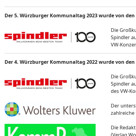
Der 5. Würzburger Kommunaltag 2023 wurde von den 
Die Großk
Spindler a
VW-Konzer
Der 4. Würzburger Kommunaltag 2022 wurde von den 
Die Großk
Spindler a
des VW-Ko
Der unters
zahlreiche
Die Redakt
(Verlag Wo