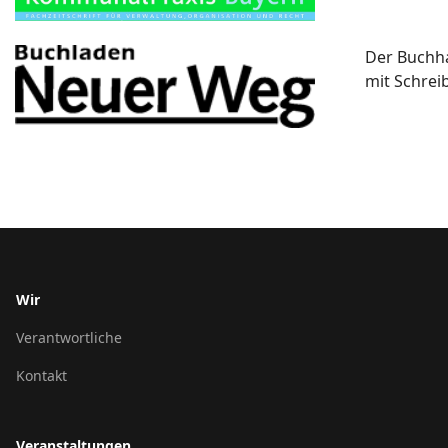
Der Buchh
mit Schreib
Wir
Verantwortliche
Kontakt
Veranstaltungen