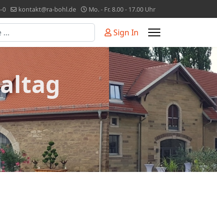
-0
kontakt@ra-bohl.de
Mo. - Fr. 8.00 - 17.00 Uhr
Sign In
or more characters for results.
altag