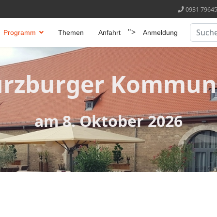
0931 79645
Suchen
">
Programm
Themen
Anfahrt
Anmeldung
Type 2 
ürzburger Kommun
am 8. Oktober 2026