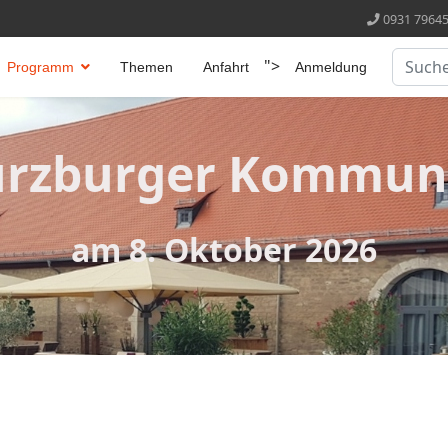
0931 79645
Suchen
">
Programm
Themen
Anfahrt
Anmeldung
Type 2 
ürzburger Kommun
am 8. Oktober 2026