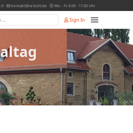
-0
kontakt@ra-bohl.de
Mo. - Fr. 8.00 - 17.00 Uhr
Sign In
or more characters for results.
altag