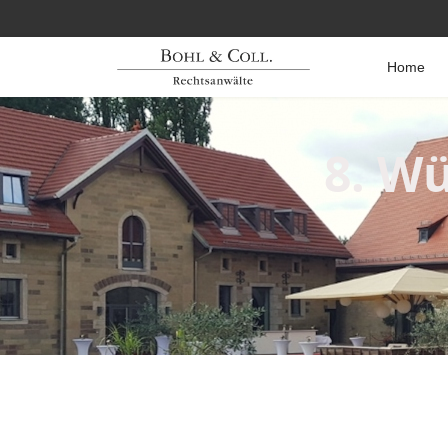
Home
8. W