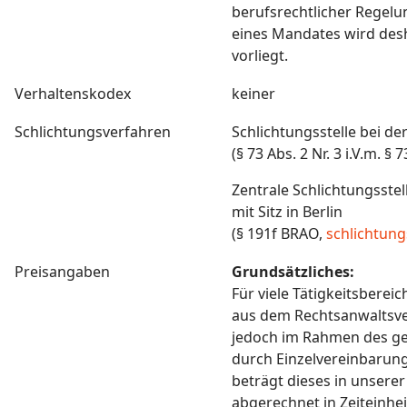
berufsrechtlicher Regelu
eines Mandates wird desh
vorliegt.
Verhaltenskodex
keiner
Schlichtungsverfahren
Schlichtungsstelle bei 
(§ 73 Abs. 2 Nr. 3 i.V.m. §
Zentrale Schlichtungss
mit Sitz in Berlin
(§ 191f BRAO,
schlichtung
Preisangaben
Grundsätzliches:
Für viele Tätigkeitsbere
aus dem Rechtsanwaltsve
jedoch im Rahmen des ges
durch Einzelvereinbarung
beträgt dieses in unserer
abgerechnet in Zeiteinhei